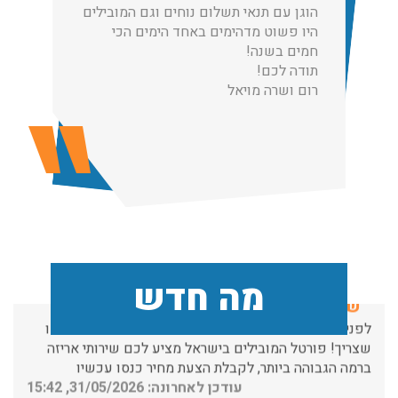
הוגן עם תנאי תשלום נוחים וגם המובילים
שירותי הובלה עם מנוף בגבעת שמואל לכל סוגי ההובלות
היו פשוט מדהימים באחד הימים הכי
החל מהובלת תכולת דירה שלמה עם מנוף ועד פריט בודד.
חמים בשנה!
עודכן לאחרונה: 24/02/2026, 10:42
תודה לכם!
רום ושרה מויאל
הובלות מנוף בפרדס חנה:
העברת פריטים כבדים עם מנוף בפרדס חנה ואפשרות הובלת
תכולת דירה שלמה עם מנוף.
עודכן לאחרונה: 24/02/2026, 10:42
שירותי אריזה:
מה חדש
לפני שמתבצעת ההובלה צריכים לדאוג לארוז את הכל כמו
שצריך! פורטל המובילים בישראל מציע לכם שירותי אריזה
ברמה הגבוהה ביותר, לקבלת הצעת מחיר כנסו עכשיו
עודכן לאחרונה: 31/05/2026, 15:42