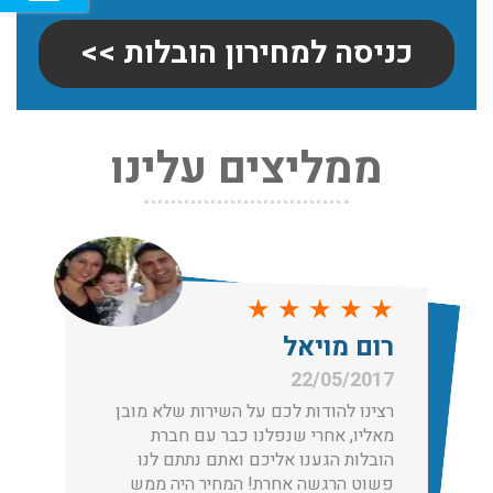
כניסה למחירון הובלות >>
ממליצים עלינו
שירותי אריזה:
לפני שמתבצעת ההובלה צריכים לדאוג לארוז את הכל כמו
שצריך! פורטל המובילים בישראל מציע לכם שירותי אריזה
ברמה הגבוהה ביותר, לקבלת הצעת מחיר כנסו עכשיו
עודכן לאחרונה: 31/05/2026, 15:42
★
★
★
★
★
הובלות בתל אביב:
רום מויאל
עודכן לאחרונה: 30/03/2026, 12:23
22/05/2017
רצינו להודות לכם על השירות שלא מובן
מאליו, אחרי שנפלנו כבר עם חברת
הובלות הגענו אליכם ואתם נתתם לנו
פשוט הרגשה אחרת! המחיר היה ממש
הובלות מנוף בגבעת שמואל: