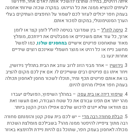
איתה רהיטים, במידה שתרצו להשכיר אותה לאדם אחר, תידרשו
לעיתים להוציא ממנה את כל הריהוט. במקרה שכזה שירותי אחסנה
בעמק חפר יכולים לעזור לכם לשמור על החפצים העתיקים בעלי
הערך הסנטימנטלי, במקום למכור אותם.
2.
טיסה לחו"ל
– בין שמדובר בטיסה לחו"ל לזמן קצר או לזמן
ארוך, כל עוד אתם משכירים או מסבלטים את דירתכם, מומלץ
מאוד שתאחסנו פריטים אישיים
במחסנים שלנו
, כמו למשל
מחשב נייח או כל רהיט או מוצר חשמלי שאינכם רוצים שידיים
אחרות יגעו בו.
3.
גירושין
– אחד מבני הזוג לרוב עוזב את הבית בתהליך גירושין,
ויחד איתו גם פריטים רבים ששייכים לו. אם אין לכם מקום להציב
בו את אותם פריטים תכף ומיד, תוכלו לשכור מחסן לאחסון תכולה
בעמק חפר
אפילו מהיום להיום.
4.
שיפוץ דירה או בית עסק
– במהלך השיפוץ, הפועלים יעבדו
מהר יותר אם תפנו עבורם את כל שטח העבודה, ואם תעשו זאת
גם תוודאו שלא ייגרם לרכוש שלכם אפילו הנזק הקטן ביותר.
5.
קבלת סחורה רבה מדי
– יש לכם בית עסק קטן והזמנתם סחורה
רבה מתוך ציפייה להיפטר ממנה מהר? בשבילכם מומלצת
השכרת
מכולה לאחסון בעמק חפר
, שתוכל גם להיות ניידת ולהימצא באזור