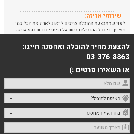
שירותי אריזה:
לפני שמתבצעת ההובלה צריכים לדאוג לארוז את הכל כמו
שצריך! פורטל המובילים בישראל מציע לכם שירותי אריזה
ברמה הגבוהה ביותר, לקבלת הצעת מחיר כנסו עכשיו
עודכן לאחרונה: 31/05/2026, 15:42
להצעת מחיר להובלה ואחסנה חייגו:
הובלות בתל אביב:
03-376-8863
עודכן לאחרונה: 30/03/2026, 12:23
או השאירו פרטים :)
שם מלא
הובלות מנוף בגבעת שמואל:
מאיפה להוביל?
שירותי הובלה עם מנוף בגבעת שמואל לכל סוגי ההובלות
החל מהובלת תכולת דירה שלמה עם מנוף ועד פריט בודד.
בחרו אזיור אחסנה
עודכן לאחרונה: 24/02/2026, 10:42
תאריך משוער