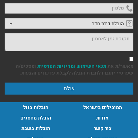
הובלות מנוף בפרדס חנה:
טלפון
העברת פריטים כבדים עם מנוף בפרדס חנה ואפשרות הובלת
תכולת דירה שלמה עם מנוף.
בחרו סוג אחסון והובלה
עודכן לאחרונה: 24/02/2026, 10:42
תקופת זמן לאחסון
מאשר/ת את
תנאי השימוש
ומדיניות הפרטיות
ומסכים/ה
שפרטיי יועברו לחברת הובלה לקבלת עדכונים והצעות.
המובילים בישראל
הובלות בזול
אודות
הובלת מחסנים
צור קשר
הובלות בשבת