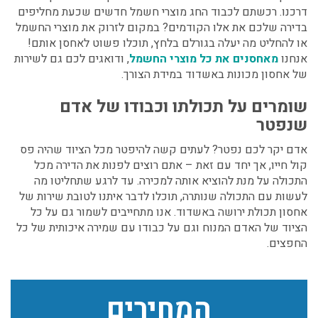
דרכנו. רכשתם לכבוד החג מוצרי חשמל חדשים שכעת מחליפים
בדירה שלכם את אלו הקודמים? במקום לזרוק את מוצרי החשמל
או להחליט מה יעלה בגורלם בלחץ, תוכלו פשוט לאחסן אותם!
אנחנו
מאחסנים את כל מוצרי החשמל
, ודואגים לכם גם לשירות
של
אחסון מכונות באשדוד
במידת הצורך.
שומרים על תכולתו וכבודו של אדם
שנפטר
אדם יקר לכם נפטר? לעתים קשה להיפטר מכל הציוד שהיה פס
קול חייו, אך יחד עם זאת – אתם רוצים לפנות את הדירה מכל
התכולה על מנת להוציא אותה למכירה. עד לרגע שתחליטו מה
לעשות עם התכולה שנותרה, תוכלו לדבר איתנו לטובת שירות של
אחסון תכולת ירושה באשדוד
. אנו מתחייבים לשמור גם על כל
הציוד של האדם המנוח וגם על כבודו עם שמירה איכותית של כל
החפצים.
המחירים