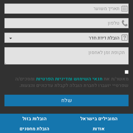
תאריך משוער
הובלות מנוף בפרדס חנה:
טלפון
העברת פריטים כבדים עם מנוף בפרדס חנה ואפשרות הובלת
תכולת דירה שלמה עם מנוף.
בחרו סוג אחסון והובלה
עודכן לאחרונה: 24/02/2026, 10:42
תקופת זמן לאחסון
מאשר/ת את
תנאי השימוש
ומדיניות הפרטיות
ומסכים/ה
שפרטיי יועברו לחברת הובלה לקבלת עדכונים והצעות.
המובילים בישראל
הובלות בזול
אודות
הובלת מחסנים