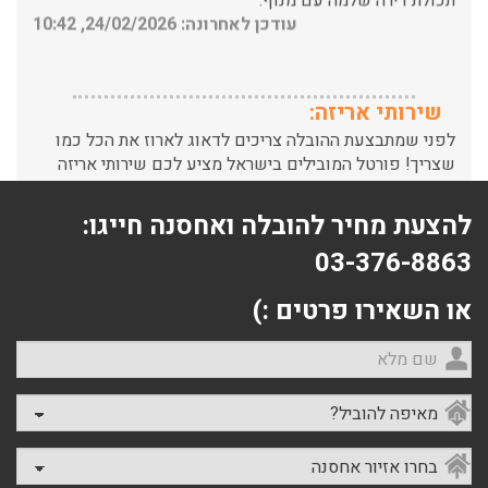
שירותי אריזה:
לפני שמתבצעת ההובלה צריכים לדאוג לארוז את הכל כמו
שצריך! פורטל המובילים בישראל מציע לכם שירותי אריזה
ברמה הגבוהה ביותר, לקבלת הצעת מחיר כנסו עכשיו
עודכן לאחרונה: 31/05/2026, 15:42
להצעת מחיר להובלה ואחסנה חייגו:
הובלות בתל אביב:
03-376-8863
עודכן לאחרונה: 30/03/2026, 12:23
או השאירו פרטים :)
שם מלא
הובלות מנוף בגבעת שמואל:
מאיפה להוביל?
שירותי הובלה עם מנוף בגבעת שמואל לכל סוגי ההובלות
החל מהובלת תכולת דירה שלמה עם מנוף ועד פריט בודד.
בחרו אזיור אחסנה
עודכן לאחרונה: 24/02/2026, 10:42