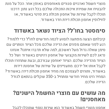
מוצרי חשמל וארגזים סגורים מאוחסנים באופן אחר. הכל על מנת
להבטיח את שמירת איכות התכולה שלכם בכל רגע נתון. דרכנו
תוכלו לקבל שירות של
אחסון תכולת בית פרטי באשדוד,
או
לחילופין אחסון תכולת דירת חדר באשדוד
.
סימסטר בחו"ל? הציוד נשאר באשדוד
קיבלתם הצעה מפתעה לנסוע לכמה חודשים לחו"ל כדי ללמוד?
רגע לפני שאתם מפנים את הדירה שלכם מכל הציוד ונותרים עם
סימן שאלה גדול מעל ראשכם, למה שלא תדברו איתנו? אנחנו
נדאג לכם לשירות מקצועי של
אחסון רהיטים באשדוד
ושל כל
הציוד מהדירה שלכם. הציוד יאוחסן עבורכם, ובעת שתחזרו תוכלו
לקבל אותו אל ידכם. מתעניינים על שירות של
אחסנת דירות
באשדוד
, ותוהים לעצמכם מה
מחיר אחסון תכולת דירה באשדוד?
המחיר הינו מחיר חודשי ומתחיל ב-350 שקלים בהתאם לגודל
הדירה שלכם.
מה עושים עם מוצרי החשמל הישנים?
מאחסנים!
אחסון מוצרי חשמל באשדוד
הוא שירות נוסף שתוכלו לקבל