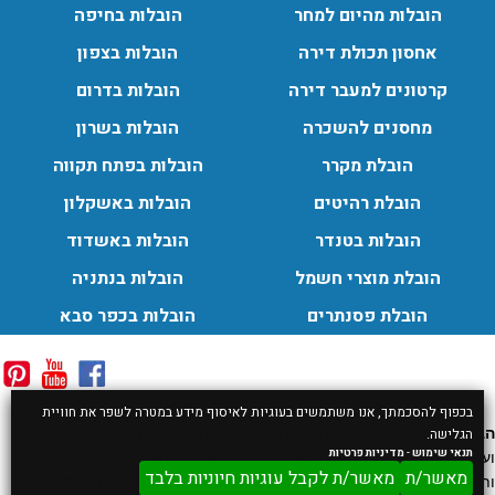
הובלות מהיום למחר
הובלות בחיפה
אחסון תכולת דירה
הובלות בצפון
קרטונים למעבר דירה
הובלות בדרום
מחסנים להשכרה
הובלות בשרון
הובלת מקרר
הובלות בפתח תקווה
הובלת רהיטים
הובלות באשקלון
הובלות בטנדר
הובלות באשדוד
הובלת מוצרי חשמל
הובלות בנתניה
הובלת פסנתרים
הובלות בכפר סבא
בכפוף להסכמתך, אנו משתמשים בעוגיות לאיסוף מידע במטרה לשפר את חוויית
הבהרה:
המחירים וזמני ההגעה המוצגים באתר נועדו להמחשה בלבד
הגלישה.
תנאי שימוש
-
מדיניות פרטיות
ועשויים להשתנות בהתאם לסוג ההובלה, מורכבות השירות, מיקום הלקוח
מאשר/ת
מאשר/ת לקבל עוגיות חיוניות בלבד
ותנאי הדרך. המחיר והזמן הסופיים ייקבעו בשיחת טלפון ובהתאם לפרטי