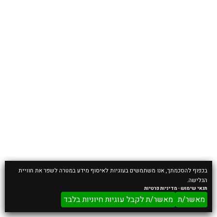
★
★
★
★
★
חלי גלעדי
27/07/2017
הגעתם בזמן תקתקתם עבודה במהירות
וסבלנות למרות החום והקושי שהיה עם
הורדת הפסנתר במדרגות
אמליץ עליכם בכל מקום!
חלי
בכפוף להסכמתך, אנו משתמשים בעוגיות לאיסוף מידע במטרה לשפר את חוויית
הגלישה.
תנאי שימוש
-
מדיניות פרטיות
מאשר/ת
מאשר/ת לקבל עוגיות חיוניות בלבד